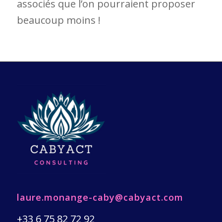
associés que l’on pourraient proposer
beaucoup moins !
laure.monange-caby@cabyact.com
+33 6 75 82 72 92