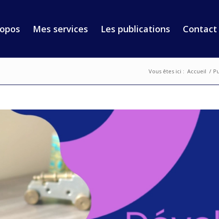
ropos
Mes services
Les publications
Contact
Vous êtes ici :
Accueil
/
Pu