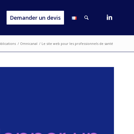
Demander un devis
blications
/
Omnicanal
/
Le site web pour les professionnels de santé