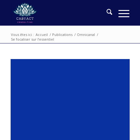
Vous êtes ici :
Accueil
/
Publications
/
Omnicanal
/
Se focaliser sur l’essentiel
🤔Omnichannel, oui, mais pas au